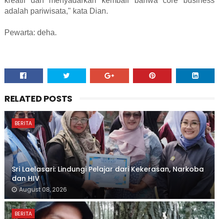
kreatif dan menyadarkan kembali bahwa core business
adalah pariwisata," kata Dian.
Pewarta: deha.
RELATED POSTS
BERITA
Sri Laelasari: Lindungi Pelajar dari Kekerasan, Narkoba
dan HIV
August 08, 2026
BERITA