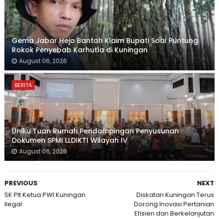
Gema Jabar Hejo Bantah Klaim Bupati Soal Puntung
Rokok Penyebab Karhutla di Kuningan
August 06, 2026
BERITA
Uniku Tuan Rumah Pendampingan Penyusunan
Dokumen SPMI LLDIKTI Wilayah IV
August 06, 2026
PREVIOUS
NEXT
SK Plt Ketua PWI Kuningan
Diskatan Kuningan Terus
Ilegal
Dorong Inovasi Pertanian
Efisien dan Berkelanjutan