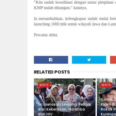
"Kita sudah koordinasi dengan unsur pimpinan d
KMP sudah dibangun," katanya.
Ia menambahkan, kelengkapan sudah mulai ber
launching 1000 titik untuk wilayah Jawa dan La
Pewarta: deha.
RELATED POSTS
BERITA
BERITA
Gema Ja
Sri Laelasari: Lindungi Pelajar
Klaim B
dari Kekerasan, Narkoba
Rokok P
dan HIV
Kuning