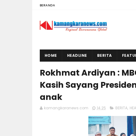
BERANDA
HOME
HEADLINE
BERITA
FEATU
Rokhmat Ardiyan : MB
Kasih Sayang Preside
anak
kamangkaranews.com
14.25
BERITA
,
HEA