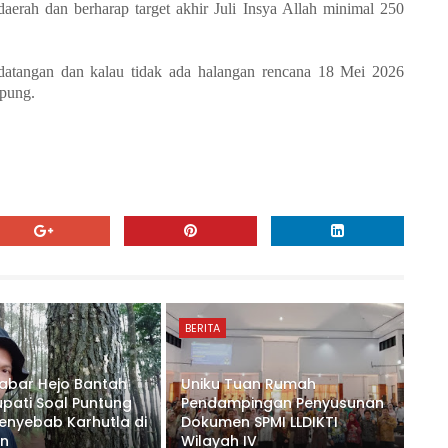
aerah dan berharap target akhir Juli Insya Allah minimal 250
datangan dan kalau tidak ada halangan rencana 18 Mei 2026
mpung.
BERITA
bar Hejo Bantah
Uniku Tuan Rumah
upati Soal Puntung
Pendampingan Penyusunan
enyebab Karhutla di
Dokumen SPMI LLDIKTI
an
Wilayah IV