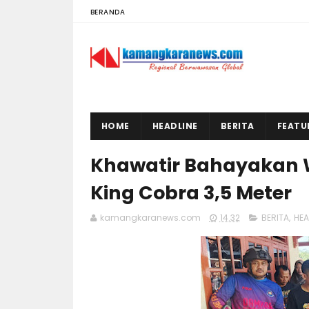
BERANDA
HOME
HEADLINE
BERITA
FEATU
Khawatir Bahayakan 
King Cobra 3,5 Meter
kamangkaranews.com
14.32
BERITA
,
HEA