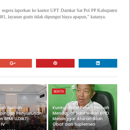
n, segera laporkan ke kantor UPT Damkar Sat Pol PP Kabupaten
, layanan gratis tidak dipungut biaya apapun," katanya.
BERITA
uan Rumah
Kuningan FM Belum Pernah
pingan Penyusunan
Mendapat Sanksi dari KPID
 SPMI LLDIKTI
Melanggar Aturan Iklan
 IV
Obat dan Suplemen