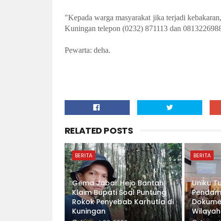
"Kepada warga masyarakat jika terjadi kebakara
Kuningan telepon (0232) 871113 dan 081322698881
Pewarta: deha.
RELATED POSTS
BERITA
BERITA
Gema Jabar Hejo Bantah
Uniku T
Klaim Bupati Soal Puntung
Pendam
Rokok Penyebab Karhutla di
Dokumen
Kuningan
Wilayah