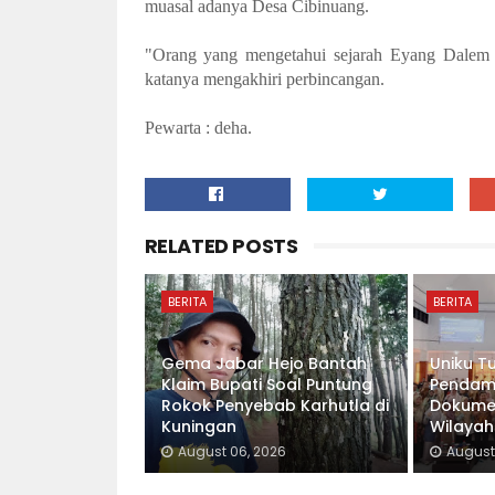
muasal adanya Desa Cibinuang.
"Orang yang mengetahui sejarah Eyang Dalem 
katanya mengakhiri perbincangan.
Pewarta : deha.
RELATED POSTS
BERITA
BERITA
Gema Jabar Hejo Bantah
Uniku T
Klaim Bupati Soal Puntung
Pendam
Rokok Penyebab Karhutla di
Dokumen
Kuningan
Wilayah
August 06, 2026
August