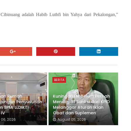
Cibinuang adalah Habib Luthfi bin Yahya dari Pekalongan,"
BERITA
uan Rumah
Kuningan FM Belum Pernah
pingan Penyusunan
Mendapat Sanksi dari KPID
 SPMI LLDIKTI
Melanggar Aturan Iklan
 IV
Obat dan Suplemen
 06, 2026
August 05, 2026