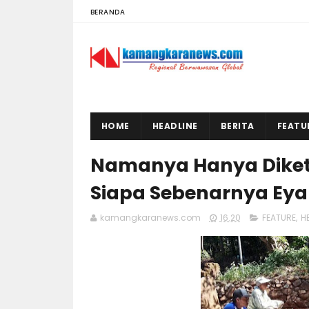
BERANDA
HOME
HEADLINE
BERITA
FEATU
Namanya Hanya Diketa
Siapa Sebenarnya Ey
kamangkaranews.com
16.20
FEATURE
,
H